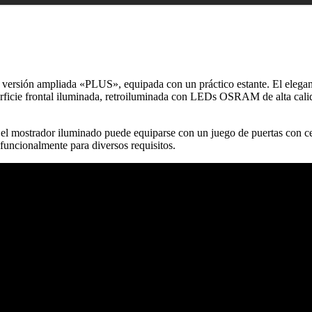
versión ampliada «PLUS», equipada con un práctico estante. El elega
erficie frontal iluminada, retroiluminada con LEDs OSRAM de alta cali
 el mostrador iluminado puede equiparse con un juego de puertas con
uncionalmente para diversos requisitos.