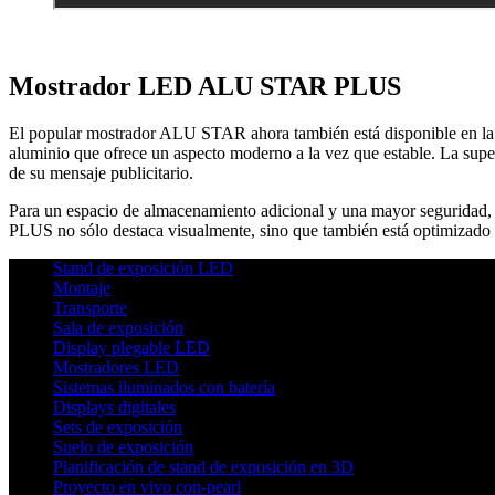
Mostrador LED ALU STAR PLUS
El popular mostrador ALU STAR ahora también está disponible en la 
aluminio que ofrece un aspecto moderno a la vez que estable. La sup
de su mensaje publicitario.
Para un espacio de almacenamiento adicional y una mayor seguridad,
PLUS no sólo destaca visualmente, sino que también está optimizado f
Stand de exposición LED
Montaje
Transporte
Sala de exposición
Display plegable LED
Mostradores LED
Sistemas iluminados con batería
Displays digitales
Sets de exposición
Suelo de exposición
Planificación de stand de exposición en 3D
Proyecto en vivo con-pearl