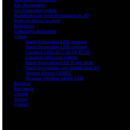
Kits d'exposition
Sol d'exposition mobile
Planification de stand d'exposition en 3D
Projet en direct con-pearl
Références
Utilisations alternatives
Vidéos
Stand d'exposition LED montage
Stand d'exposition LED transport
Comptoir LED ALU STAR PLUS
Comptoir LED avec batterie
Stand d'exposition LED Projet client
Stand d'exposition avec planification 3D
Support d'écran FABRIC
Montage affichage pliable LED
Boutique
Imprimerie
Conseil
Service
Contact