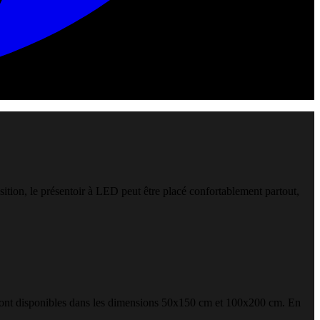
sition, le présentoir à LED peut être placé confortablement partout,
y sont disponibles dans les dimensions 50x150 cm et 100x200 cm. En