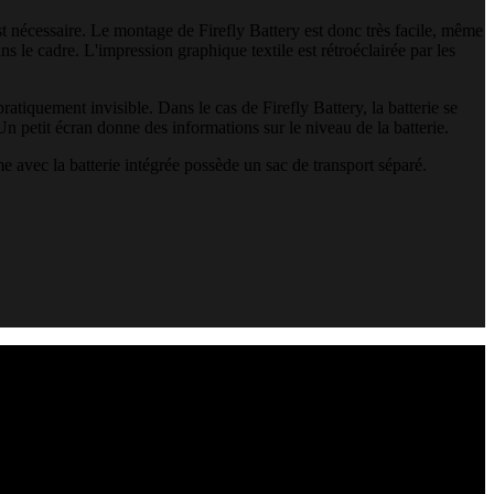
 nécessaire. Le montage de Firefly Battery est donc très facile, même
s le cadre. L'impression graphique textile est rétroéclairée par les
ratiquement invisible. Dans le cas de Firefly Battery, la batterie se
n petit écran donne des informations sur le niveau de la batterie.
me avec la batterie intégrée possède un sac de transport séparé.