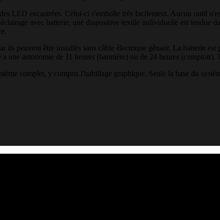
 LED encastrées. Celui-ci s'emboîte très facilement. Aucun outil n'est
airage avec batterie, une diapositive textile individuelle est tendue dan
re.
 ils peuvent être installés sans câble électrique gênant. La batterie est p
le a une autonomie de 11 heures (bannière) ou de 24 heures (comptoir). U
 système complet, y compris l'habillage graphique. Seule la base du systè