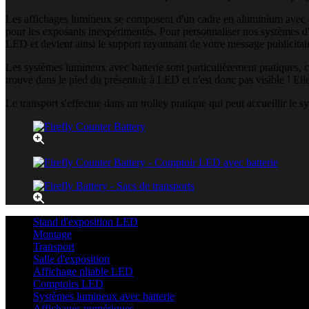
Les affichages lumineux se composent d'un cadre en aluminium avec des
pour les exposants inexpérimentés. Pour personnaliser nos systèmes d'écl
LED et devient ainsi le support rayonnant de votre message publicitai
Les systèmes lumineux avec batterie sont particulièrement pratiques, car
trouve dans le pied du présentoir à LED et n'est donc pas visible ! El
Le transport s'effectue dans un trolley pratique qui peut accueillir le
Stand d'exposition LED
Montage
Transport
Salle d'exposition
Affichage pliable LED
Comptoirs LED
Systèmes lumineux avec batterie
Affichages numériques