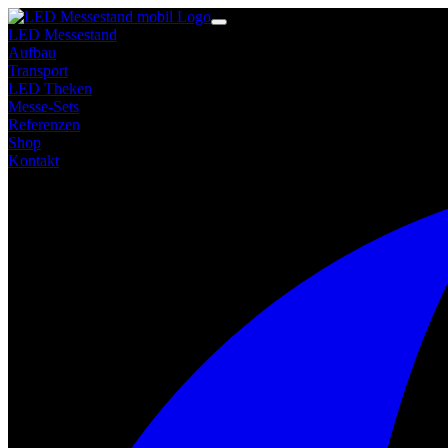
LED Messestand
Aufbau
Transport
LED Theken
Messe-Sets
Referenzen
Shop
Kontakt