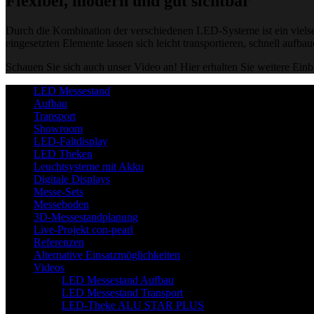
Flexibel, modern und gut sichtbar
Durch die Kombination der verschiedenen LED-Systeme ist ein vielseiti
eingesetzten Elemente lassen sich leicht transportieren, schnell aufb
Schauen Sie sich auch unser Video an! Hier erhalten Sie weitere Ei
LED Messestand
Aufbau
Transport
Showroom
LED-Faltdisplay
LED Theken
Leuchtsysteme mit Akku
Digitale Displays
Messe-Sets
Messeboden
3D-Messestandplanung
Live-Projekt con-pearl
Referenzen
Alternative Einsatzmöglichkeiten
Videos
LED Messestand Aufbau
LED Messestand Transport
LED-Theke ALU STAR PLUS