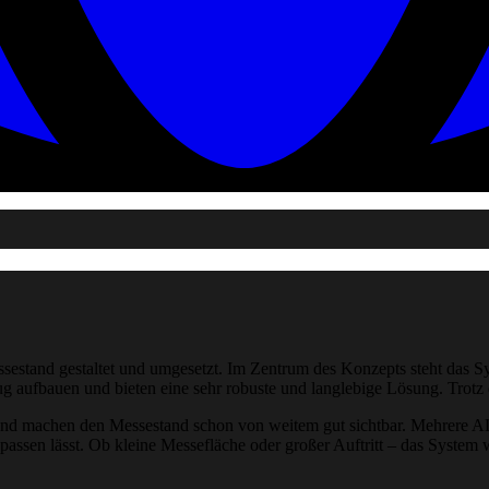
stand gestaltet und umgesetzt. Im Zentrum des Konzepts steht das 
ufbauen und bieten eine sehr robuste und langlebige Lösung. Trotz de
nd machen den Messestand schon von weitem gut sichtbar. Mehrere AL
assen lässt. Ob kleine Messefläche oder großer Auftritt – das System 