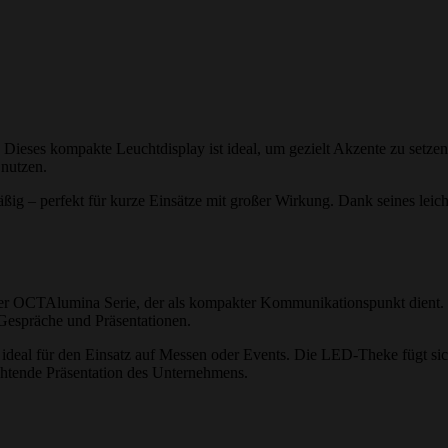
ses kompakte Leuchtdisplay ist ideal, um gezielt Akzente zu setzen. 
 nutzen.
ßig – perfekt für kurze Einsätze mit großer Wirkung. Dank seines leich
r OCTAlumina Serie, der als kompakter Kommunikationspunkt dient. Mit 
ür Gespräche und Präsentationen.
ideal für den Einsatz auf Messen oder Events. Die LED-Theke fügt sic
euchtende Präsentation des Unternehmens.