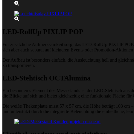
LED-RollUp PIXLIP POP
Für zusätzliche Aufmerksamkeit sorgt das LED-RollUp PIXLIP POP. Die
sich aber auch separat auf kleineren Events oder Promotion-Aktionen
Der Aufbau ist besonders einfach, die Ausleuchtung hell und gleichmä
zu transportieren.
LED-Stehtisch OCTAlumina
Ein besonderes Element des Messestands ist der LED-Stehtisch aus de
die Blicke auf sich und bietet gleichzeitig eine funktionale Fläche f
Die weiße Thekenplatte misst 57 x 57 cm, die Höhe beträgt 103 cm – 
und unterstützt durch die integrierte Beleuchtung die einheitliche, l