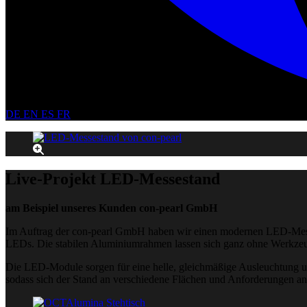
DE
EN
ES
FR
Live-Projekt LED-Messestand
am Beispiel unseres Kunden con-pearl GmbH
Im Auftrag der con-pearl GmbH haben wir einen modernen LED-Messe
LEDs. Die stabilen Aluminiumrahmen lassen sich ganz ohne Werkzeug a
Die LED-Module sorgen für eine helle, gleichmäßige Ausleuchtung u
sodass sich der Stand an verschiedene Flächen und Anforderungen anp