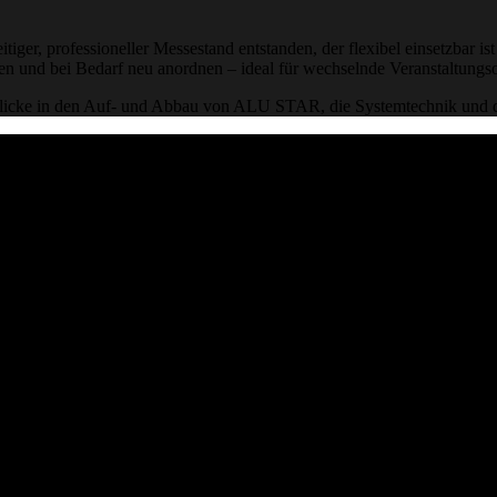
ger, professioneller Messestand entstanden, der flexibel einsetzbar ist
auen und bei Bedarf neu anordnen – ideal für wechselnde Veranstaltungs
nblicke in den Auf- und Abbau von ALU STAR, die Systemtechnik und de