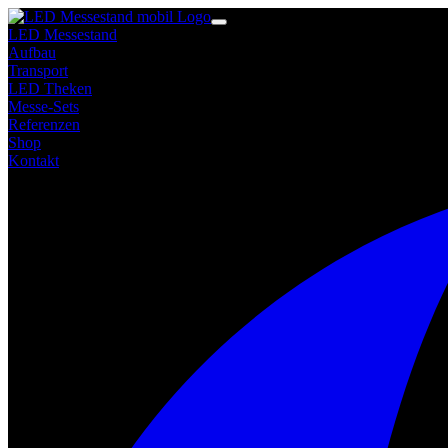
LED Messestand
Aufbau
Transport
LED Theken
Messe-Sets
Referenzen
Shop
Kontakt