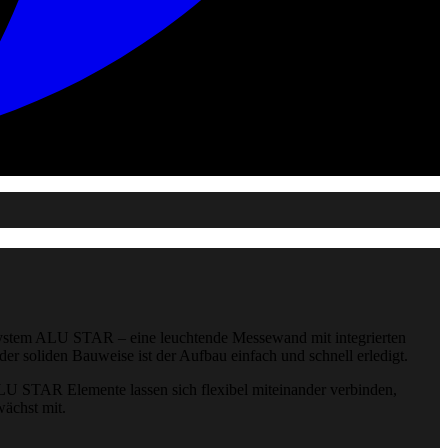
System ALU STAR – eine leuchtende Messewand mit integrierten
r soliden Bauweise ist der Aufbau einfach und schnell erledigt.
U STAR Elemente lassen sich flexibel miteinander verbinden,
wächst mit.