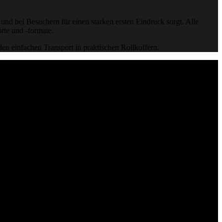
 und bei Besuchern für einen starken ersten Eindruck sorgt. Alle
orte und -formate.
n einfachen Transport in praktischen Rollkoffern.