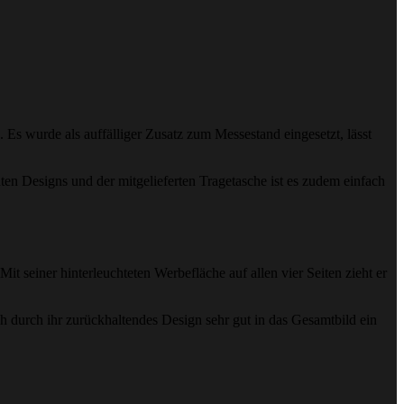
Es wurde als auffälliger Zusatz zum Messestand eingesetzt, lässt
ten Designs und der mitgelieferten Tragetasche ist es zudem einfach
seiner hinterleuchteten Werbefläche auf allen vier Seiten zieht er
h durch ihr zurückhaltendes Design sehr gut in das Gesamtbild ein